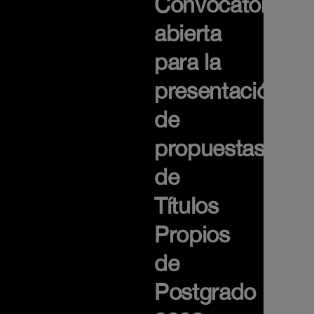
Convocatoria
abierta
para la
presentación
de
propuestas
de
Títulos
Propios
de
Postgrado