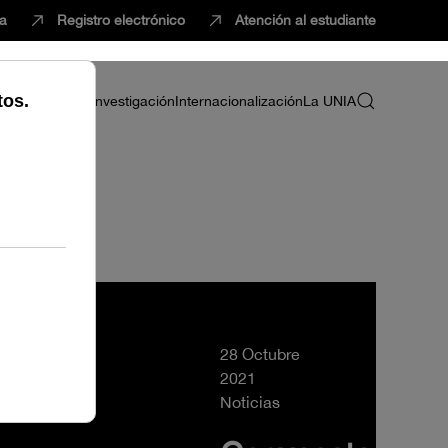
ca
Registro electrónico
Atención al estudiante
ria
Profesorado
Investigación
Internacionalización
La UNIA
28 Octubre
2021
Noticias