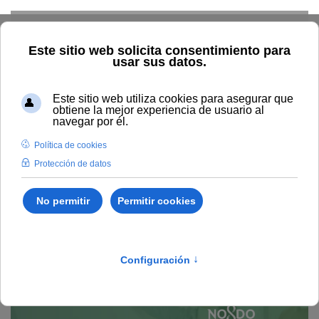
Skip to main content
I
nnovación, Empleo y
Emprendimiento
I+D Universidad