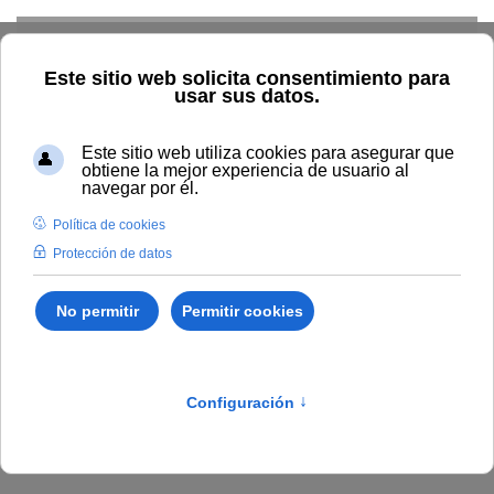
Skip to main content
Inicio
Estudiar
Oferta académica
Másteres
Universitarios
Másteres Universitarios
En la Universidad Internacional de Andalucía estamos
especializados en especializarte
. A través del
conocimiento, con una formación de calidad y de manos
los mejores docentes. Todo ello en conexión con el
sistema universitario público andaluz, con el que
compartimos nuestros
posgrados oficiales
.