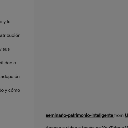
 y la
 atribución
y sus
ilidad e
a adopción
ndo y cómo
seminario-patrimonio-inteligente
from
U
Acceso a vídeo a través de
YouTube
o
V