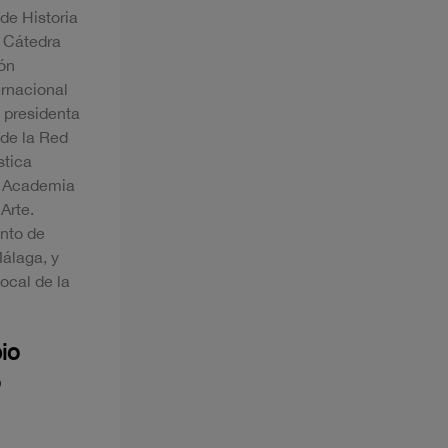
de Historia
a Cátedra
ión
ernacional
 presidenta
 de la Red
stica
a Academia
Arte.
nto de
álaga, y
ocal de la
io
o