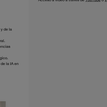
 y de la
al.
encias
gico.
de la IA en