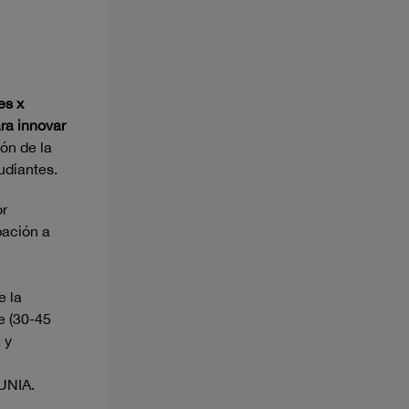
es x
ra innovar
ón de la
udiantes.
or
bación a
e la
e (30-45
 y
 UNIA.