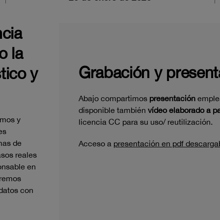
ncia
o la
Grabación y present
tico y
Abajo compartimos
presentación
emplea
disponible también
vídeo elaborado a pa
amos y
licencia CC para su uso/ reutilización.
es
mas de
Acceso a
presentación en pdf descargab
asos reales
ponsable en
aremos
 datos con