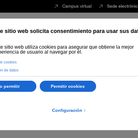
Campus virtual
Sede electróni
Estudiar
Innovación
Vida universita