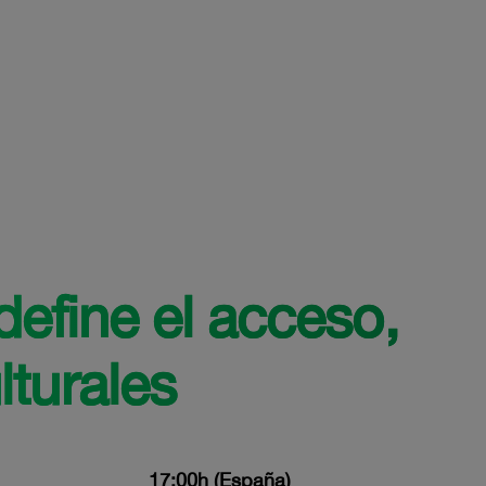
define el acceso,
lturales
17:00h (España)