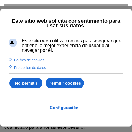
Skip to main content
Inicio
Innovación
Innovación
Área UNIA-Dig
Área UNIA-Dig
La educación a distancia requiere ofrecer
formación en
línea enriquecida con contenidos y recursos digitales
.
Para el desarrollo de estas funciones, se ha creado el
Área de
UNIA-DIG
, que incluye personal altamente
cualificado para afrontar este desafío.