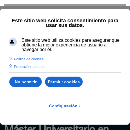
Skip to main content
Home
Másteres universitarios
Máster Universitario en
Análisis de Datos Ómicos y Biología de Sistemas
Curso 2026-2027 |
Próxima preinscripción: del
8 al
15 de septiembre de 2026.
Másteres oficiales
/
Ciencias
/
7065
Máster Universitario en