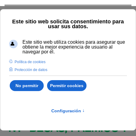
Skip to main content
Inicio
BOUNIA
Resolución Rectoral 178/2025, de 18 de
julio, de la Universidad Internacional de Andalucía, por la que se
resuelve la convocatoria ayudas de desplazamiento para la
realización de prácticas curriculares del alumnado matriculado
en Másteres Universitarios ofertados por la UNIA en el curso
académico 2024/2025.
Publicado en:
Bounia Número 14
IV. BECAS, PREMIOS Y