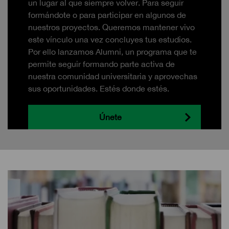
un lugar al que siempre volver. Para seguir
formándote o para participar en algunos de
nuestros proyectos. Queremos mantener vivo
este vínculo una vez concluyes tus estudios.
Por ello lanzamos Alumni, un programa que te
permite seguir formando parte activa de
nuestra comunidad universitaria y aprovechas
sus oportunidades. Estés donde estés.
Únete