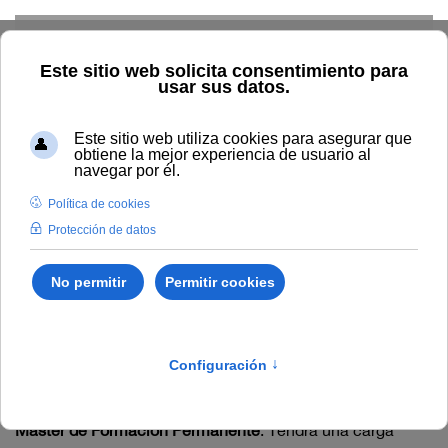
Skip to main content
Inicio
Estudiar
Oferta académica
Enseñanzas propias
de posgrado
Enseñanzas propias de
posgrado
Los títulos propios de posgrado que se imparten en la
Universidad Internacional de Andalucía, para los que se
requiere titulación universitaria previa, son:
Máster de Formación Permanente
. Tendrá una carga