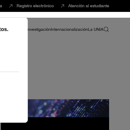
ca
Registro electrónico
Atención al estudiante
ria
Profesorado
Investigación
Internacionalización
La UNIA