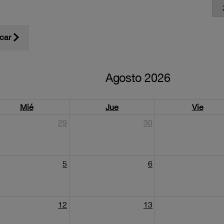
scar
Agosto 2026
Mié
Jue
Vie
29
30
5
6
12
13