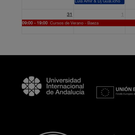
Lula Amir & Dj Gual.icho
31
1
09:00 - 19:00
Cursos de Verano - Baeza