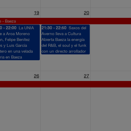
19
20
o - Baeza
0 - 22:00
La UNIA
21:30 - 22:50
Saxos del
e a Aroa Moreno
Averno lleva a Cultura
n, Felipe Benítez
Abierta Baeza la energía
s y Luis García
del R&B, el soul y el funk
ero en una velada
con un directo arrollador
aria en Baeza
26
27