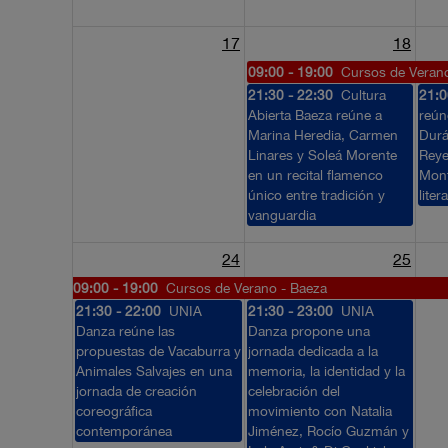
17
18
09:00 - 19:00
Cursos de Veran
21:30 - 22:30
Cultura
21:0
Abierta Baeza reúne a
reún
Marina Heredia, Carmen
Durá
Linares y Soleá Morente
Reye
en un recital flamenco
Mont
único entre tradición y
liter
vanguardia
24
25
09:00 - 19:00
Cursos de Verano - Baeza
21:30 - 22:00
UNIA
21:30 - 23:00
UNIA
Danza reúne las
Danza propone una
propuestas de Vacaburra y
jornada dedicada a la
Animales Salvajes en una
memoria, la identidad y la
jornada de creación
celebración del
coreográfica
movimiento con Natalia
contemporánea
Jiménez, Rocío Guzmán y