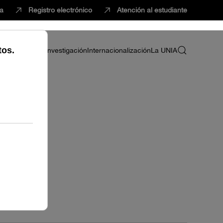
ca
Registro electrónico
Atención al estudiante
ria
Profesorado
Investigación
Internacionalización
La UNIA