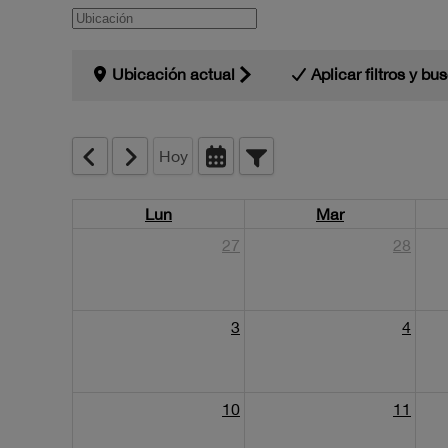
Ubicación
Ubicación actual
Aplicar filtros y bu
Hoy
Lun
Mar
27
28
3
4
10
11