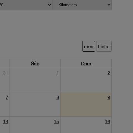
mes
Listar
Sáb
Dom
31
1
2
7
8
9
14
15
16