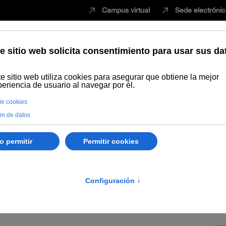
Campus virtual
Sede electróni
Estudiar
Innovación
Vida universita
- Buscar eventos
Innovación
Cultura
Convocatorias