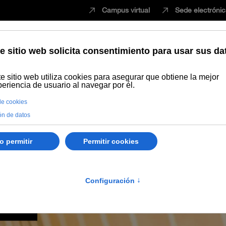
Campus virtual
Sede electróni
Estudiar
Innovación
Vida universita