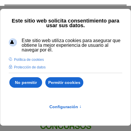
Skip to main content
Inicio
BOUNIA
Resolución Rectoral 90/2022, de la
Universidad Internacional de Andalucía, por la que se aprueba
una convocatoria extraordinaria para la selección de aspirantes a
desempeñar puestos de Personal de Administración y Servicios
en régimen de funcionario interino (Grupo C, Subgrupo C1)
Publicado en:
Boletín Número 6
III. OPOSICIONES Y
CONCURSOS