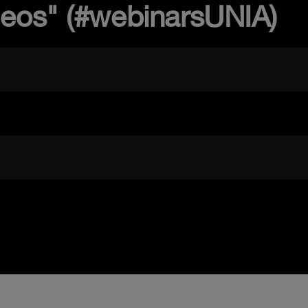
deos" (#webinarsUNIA)