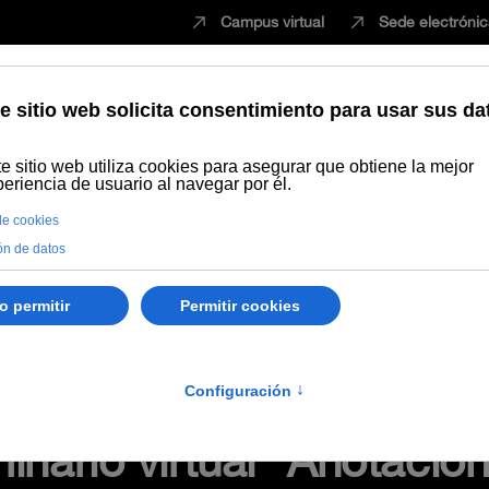
Campus virtual
Sede electróni
Estudiar
Innovación
Vida universita
elo de E-A virtual e innovación de la UNIA
Grabación del seminario
laboración, audios, vídeos
inario virtual "Anotacio