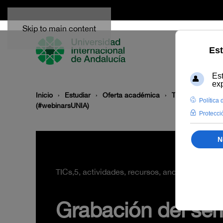
Skip to main content
Inicio
Estudiar
Oferta académica
Temática
Mod
(#webinarsUNIA)
TICs,5, actividades, recursos, anotaciones, co
Grabación del sem