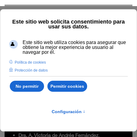
Skip to main content
Inicio
Estudiar
Oferta académica
Oferta por sedes
Sede Málaga
El libro poliédrico (III edición)
Formación continua
El libro poliédrico (III
edición)
Dra. A. Victoria de Andrés Fernández
.