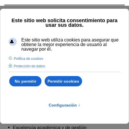
Skip to main content
Valores de la UNIA
Los valores
son los ideales y principios colectivos que
orientan las reflexiones y guían nuestras actuaciones,
asociadas a la misión y visión, conformando la cultura de
la institución. Responden a las preguntas ¿en qué
creemos?, y ¿cómo deben ser nuestros
comportamientos?
El ADN de la UNIA se compone de:
Excelencia académica y de gestión