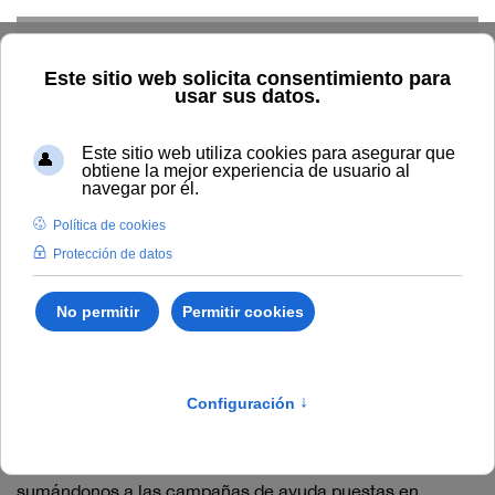
Skip to main content
La UNIA, con las víctimas
de la DANA
Desde la Universidad Internacional de Andalucía
hacemos llegar nuestras más sentidas condolencias a
familiares y amigos de las víctimas de esta trágica DANA,
que ha afectado a una parte del país, incluida Andalucía,
resultando gravemente devastadora en la Comunidad
Valenciana.
Además, nos solidarizamos con las personas afectadas
sumándonos a las campañas de ayuda puestas en