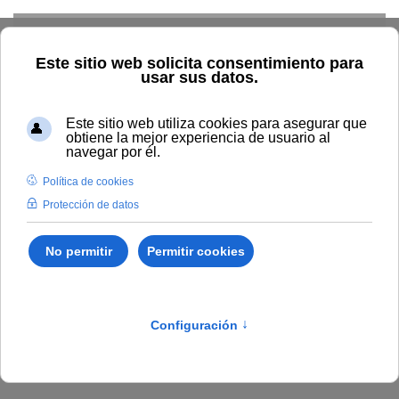
Skip to main content
Inicio
BOUNIA
Acuerdo 18/2023, del Consejo de Gobierno
de la Universidad Internacional de Andalucía, de 3 de abril de
2023, por el que se aprueba la Política de Calidad de la UNIA.
Publicado en:
Bounia Número 7
I.
DISPOSICIONES Y
ACUERDOS