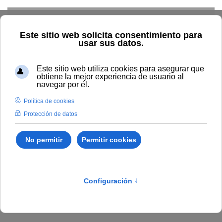
Skip to main content
Inicio
BOUNIA
Acuerdo 25/2022, del Consejo de Gobierno
de la Universidad Internacional de Andalucía, de 6 de abril de
2022, por el que se aprueba la corrección de errores en el Plan
de Subvenciones de la UNIA.
Publicado en:
Boletín Número 5
I.
DISPOSICIONES Y
ACUERDOS