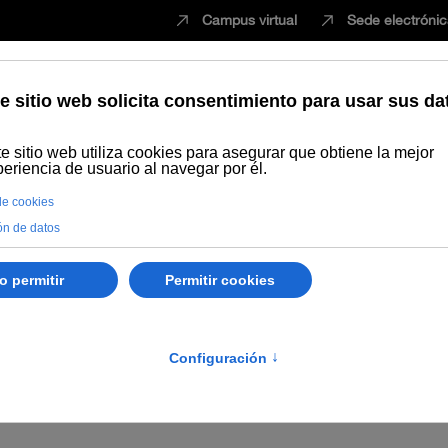
Campus virtual
Sede electróni
Estudiar
Innovación
Vida universita
erno de la Universidad Internacional de Andalucía, de 26 de mayo de 
. DISPOSICIONES Y ACUERD