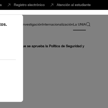
ca
Registro electrónico
Atención al estudiante
ria
Profesorado
Investigación
Internacionalización
La UNIA
2023, por el que se aprueba la Política de Seguridad y
OS