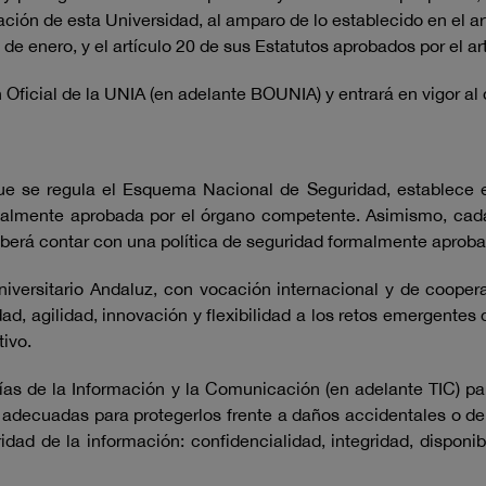
ón de esta Universidad, al amparo de lo establecido en el art
e enero, y el artículo 20 de sus Estatutos aprobados por el art
n Oficial de la UNIA (en adelante BOUNIA) y entrará en vigor al
e se regula el Esquema Nacional de Seguridad, establece en 
rmalmente aprobada por el órgano competente. Asimismo, cada
deberá contar con una política de seguridad formalmente aprob
versitario Andaluz, con vocación internacional y de cooperac
d, agilidad, innovación y flexibilidad a los retos emergente
tivo.
as de la Información y la Comunicación (en adelante TIC) par
adecuadas para protegerlos frente a daños accidentales o de
dad de la información: confidencialidad, integridad, disponib