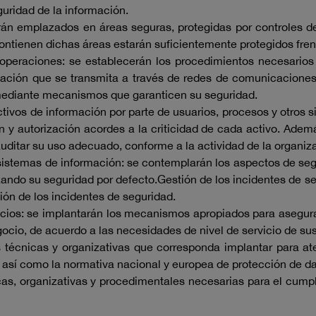
guridad de la información.
erán emplazados en áreas seguras, protegidas por controles de
contienen dichas áreas estarán suficientemente protegidos fre
operaciones: se establecerán los procedimientos necesarios 
rmación que se transmita a través de redes de comunicacion
, mediante mecanismos que garanticen su seguridad.
activos de información por parte de usuarios, procesos y otros
 y autorización acordes a la criticidad de cada activo. Ademá
auditar su uso adecuado, conforme a la actividad de la organiz
sistemas de información: se contemplarán los aspectos de segu
izando su seguridad por defecto.Gestión de los incidentes de 
ción de los incidentes de seguridad.
icios: se implantarán los mecanismos apropiados para asegura
cio, de acuerdo a las necesidades de nivel de servicio de sus
 técnicas y organizativas que corresponda implantar para ate
d, así como la normativa nacional y europea de protección de da
s, organizativas y procedimentales necesarias para el cumpl