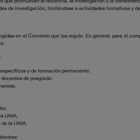
es que promuevan la docencia, la investigación y la transferen
ades de investigación, limitándose a actividades formativas y 
ogidas en el Convenio que las regule. En general, para el cu
es:
:
s específicos y de formación permanente.
s docentes de posgrado.
mpresa.
ter.
la UNIA.
o de la UNIA.
Cátedras: