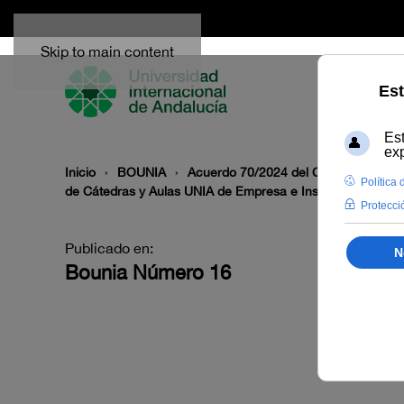
Skip to main content
Inicio
BOUNIA
Acuerdo 70/2024 del Consejo de Gobie
de Cátedras y Aulas UNIA de Empresa e Instituciones.
Publicado en:
Bounia Número 16
I