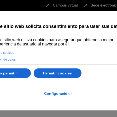
Campus virtual
Sede electróni
Estudiar
Innovación
Vida universita
rno de la Universidad Internacional de Andalucía, de 24 de julio de 20
. DISPOSICIONES Y ACUERD