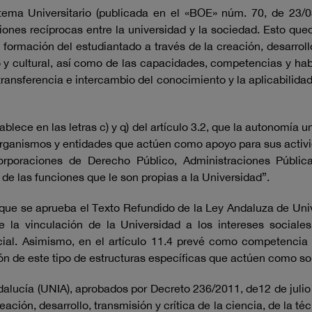
ema Universitario (publicada en el «BOE» núm. 70, de 23/0
iones recíprocas entre la universidad y la sociedad. Esto que
ormación del estudiantado a través de la creación, desarroll
ico y cultural, así como de las capacidades, competencias y habi
, transferencia e intercambio del conocimiento y la aplicabilida
ablece en las letras c) y q) del artículo 3.2, que la autonomía
e organismos y entidades que actúen como apoyo para sus activ
 Corporaciones de Derecho Público, Administraciones Públi
 de las funciones que le son propias a la Universidad”.
 que se aprueba el Texto Refundido de la Ley Andaluza de Univers
ce la vinculación de la Universidad a los intereses socia
cial. Asimismo, en el artículo 11.4 prevé como competencia
n de este tipo de estructuras específicas que actúen como sop
alucía (UNIA), aprobados por Decreto 236/2011, de12 de julio 
ación, desarrollo, transmisión y crítica de la ciencia, de la técn