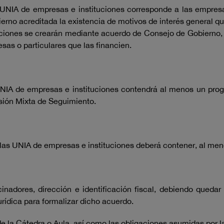
 UNIA de empresas e instituciones corresponde a las empresa
rno acreditada la existencia de motivos de interés general qu
uciones se crearán mediante acuerdo de Consejo de Gobierno, 
esas o particulares que las financien.
NIA de empresas e instituciones contendrá al menos un progr
sión Mixta de Seguimiento.
ulas UNIA de empresas e instituciones deberá contener, al men
nadores, dirección e identificación fiscal, debiendo queda
rídica para formalizar dicho acuerdo.
de la Cátedra o Aula, así como las obligaciones asumidas por l