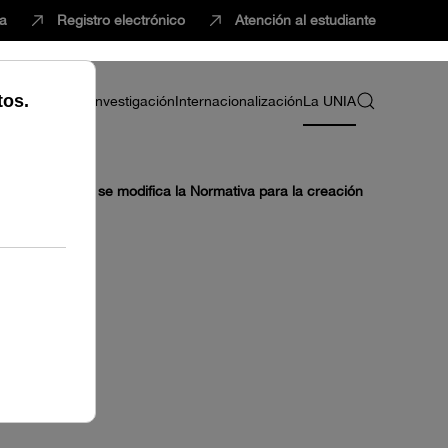
ca
Registro electrónico
Atención al estudiante
ria
Profesorado
Investigación
Internacionalización
La UNIA
24, por el que se modifica la Normativa para la creación
OS