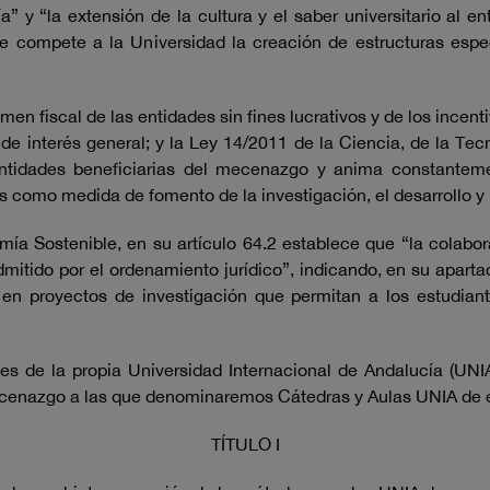
a” y “la extensión de la cultura y el saber universitario al e
e le compete a la Universidad la creación de estructuras es
en fiscal de las entidades sin fines lucrativos y de los incen
e interés general; y la Ley 14/2011 de la Ciencia, de la Tecn
entidades beneficiarias del mecenazgo y anima constanteme
s como medida de fomento de la investigación, el desarrollo y 
a Sostenible, en su artículo 64.2 establece que “la colabora
dmitido por el ordenamiento jurídico”, indicando, en su apart
 proyectos de investigación que permitan a los estudiantes 
ines de la propia Universidad Internacional de Andalucía (UN
ecenazgo a las que denominaremos Cátedras y Aulas UNIA de e
TÍTULO I