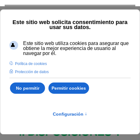
Skip to main content
Inicio
BOUNIA
Acuerdo 85/2025, del Consejo de Gobierno
de la Universidad Internacional de Andalucía, de 11 de diciembre
de 2025, por el que se amplía el plazo para la presentación de
propuestas para la organización de los Encuentros
Internacionales de Medio Ambiente/“Environment Workshops”
2026.
Publicado en:
Bounia Numero 23
I. DISPOSICIONES Y