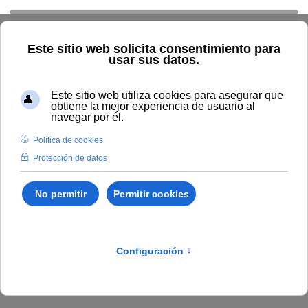
Skip to main content
Inicio
BOUNIA
Acuerdo 41/2024, del Consejo de Gobierno
de la Universidad Internacional de Andalucía, de 25 de abril de
2024, por el que se aprueba el Reglamento de Enseñanzas de
Doctorado de la Universidad Internacional de Andalucía.
Publicado en:
Bounia Numero 10
I.
DISPOSICIONES Y
ACUERDOS