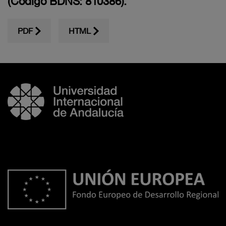
(Código BDNS: 810386).
PDF
HTML