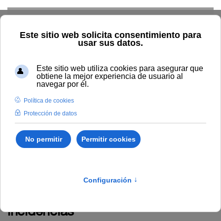
Skip to main content
Inicio
BOUNIA
Bounia Número 2
Bounia Número 2
Jueves, 23 Enero 2025
Boletín completo (PDF)
II. Nombramientos, situaciones e
incidencias