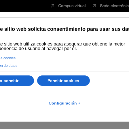
Campus virtual
Sede electróni
Estudiar
Innovación
Vida universita