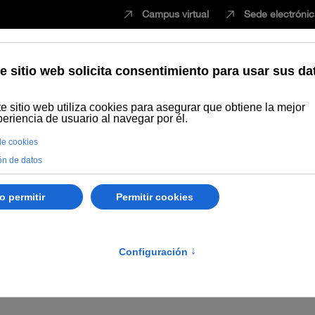
Campus virtual
Sede electróni
Estudiar
Innovación
Vida universita
Generalde la Universidad Internacional de Andalucía, por la que se esta
des y la declaración del mes de agosto como inhábil a efectos del cómp
I. DISPOSICIONES Y ACUERDO