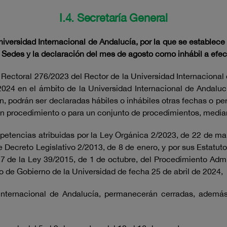
I.4. Secretaría General
niversidad Internacional de Andalucía, por la que se establece
ntas Sedes y la declaración del mes de agosto como inhábil a e
Rectoral 276/2023 del Rector de la Universidad Internacional 
2024 en el ámbito de la Universidad Internacional de Andal
, podrán ser declaradas hábiles o inhábiles otras fechas o pe
 un procedimiento o para un conjunto de procedimientos, median
mpetencias atribuidas por la Ley Orgánica 2/2023, de 22 de mar
Decreto Legislativo 2/2013, de 8 de enero, y por sus Estatuto
30.7 de la Ley 39/2015, de 1 de octubre, del Procedimiento Ad
de Gobierno de la Universidad de fecha 25 de abril de 2024,
nternacional de Andalucía, permanecerán cerradas, además