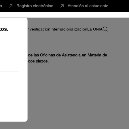
ca
Registro electrónico
Atención al estudiante
ria
Profesorado
Investigación
Internacionalización
La UNIA
blece el cierre de las Oficinas de Asistencia en Materia de
uto de determinados plazos.
S