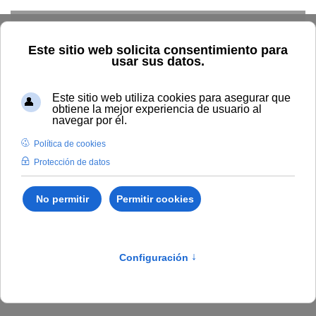
Skip to main content
Inicio
BOUNIA
Política de Seguridad de la Información
(aprobado en Acuerdo del Consejo de Gobierno de la
Universidad Internacional de Andalucía, el 12 de junio de 2018).
Publicado en:
POLÍTICA DE SEGURIDAD DE LA INFORMACIÓN
Aprobado en Acuerdo 51/2018, del Consejo de Gobierno
de la Universidad Internacional de Andalucía, de 12 de
junio de 2018.