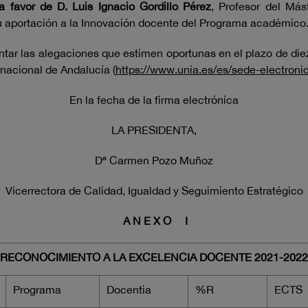
 favor de D. Luis Ignacio Gordillo Pérez
, Profesor del Más
su aportación a la Innovación docente del Programa académico
tar las alegaciones que estimen oportunas en el plazo de diez 
rnacional de Andalucía (
https://www.unia.es/es/sede-electron
En la fecha de la firma electrónica
LA PRESIDENTA,
Dª Carmen Pozo Muñoz
Vicerrectora de Calidad, Igualdad y Seguimiento Estratégico
A N E X O I
RECONOCIMIENTO A LA EXCELENCIA DOCENTE 202
1
-202
2
Programa
Docentia
%R
ECTS