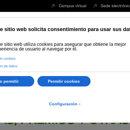
Campus virtual
Sede electróni
Estudiar
Innovación
Vida universita
de la convocatoria para el reconocimiento a la Excelencia docente del
S, PREMIOS Y OTRAS