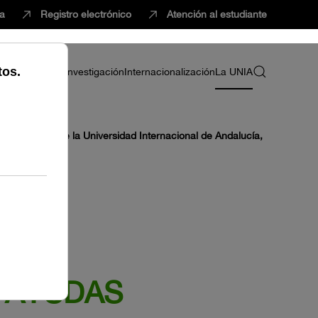
ca
Registro electrónico
Atención al estudiante
ria
Profesorado
Investigación
Internacionalización
La UNIA
 profesorado de la Universidad Internacional de Andalucía,
 AYUDAS