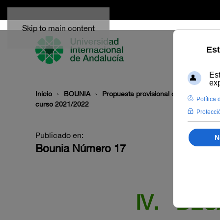
Skip to main content
Inicio
BOUNIA
Propuesta provisional de Resolución 
curso 2021/2022
Publicado en:
Bounia Número 17
IV.
BECA