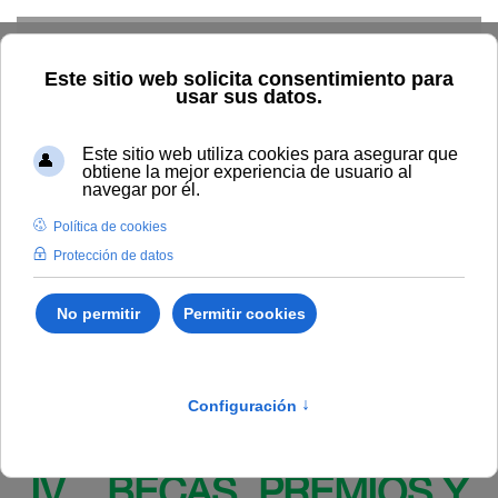
Skip to main content
Inicio
BOUNIA
Resolución Rectoral 107/2025, de 12 de
mayo, de la Universidad Internacional de Andalucía, por la que se
hace pública la convocatoria para la participación del
estudiantado de la Universidad Internacional de Andalucía en la
ejecución del “Programa Campus Rural: Prácticas Universitarias
en el Medio Rural para el curso académico 2024/2025” y se
publican las bases para su concesión (Código BDNS: 832009).
Publicado en:
Bounia Número 9
IV. BECAS, PREMIOS Y