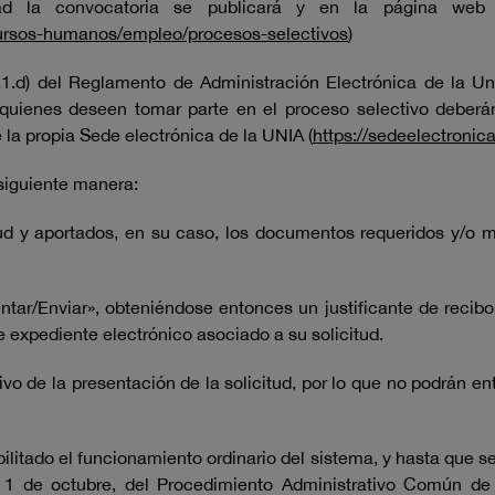
idad la convocatoria se publicará y en la página w
ecursos-humanos/empleo/procesos-selectivos
)
.1.d) del Reglamento de Administración Electrónica de la Un
 quienes deseen tomar parte en el proceso selectivo deberán
 la propia Sede electrónica de la UNIA (
https://sedeelectronic
 siguiente manera:
d y aportados, en su caso, los documentos requeridos y/o mér
tar/Enviar», obteniéndose entonces un justificante de recibo 
 expediente electrónico asociado a su solicitud.
tivo de la presentación de la solicitud, por lo que no podrán 
litado el funcionamiento ordinario del sistema, y hasta que s
e 1 de octubre, del Procedimiento Administrativo Común de 