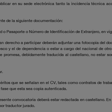
blicar en su sede electrónica tanto la incidencia técnica a
nte de la siguiente documentación:
d o Pasaporte o Número de Identificación de Extranjero, en vig
n derecho a participar deberán adjuntar una fotocopia del do
sco y el de dependencia o estar a cargo del nacional de otr
e promesa, debidamente traducida al castellano, no estar so
r.
ritos que se señalan en el CV, tales como contratos de trabajo
ta fase que esta sea copia autenticada.
esente convocatoria deberá estar redactada en castellano. E
or traductor jurado.