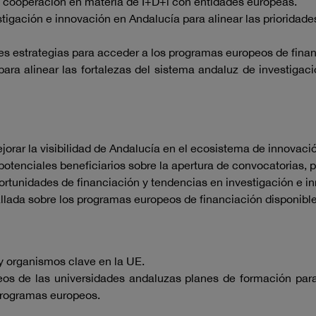
de cooperación en materia de I+D+i con entidades europeas.
stigación e innovación en Andalucía para alinear las prioridade
es estrategias para acceder a los programas europeos de finan
ara alinear las fortalezas del sistema andaluz de investiga
rar la visibilidad de Andalucía en el ecosistema de innovaci
potenciales beneficiarios sobre la apertura de convocatorias, p
portunidades de financiación y tendencias en investigación e i
tallada sobre los programas europeos de financiación disponible
y organismos clave en la UE.
eos de las universidades andaluzas planes de formación par
 programas europeos.