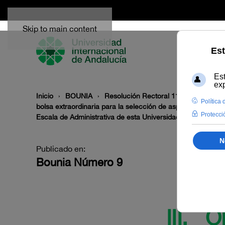
Skip to main content
Inicio
BOUNIA
Resolución Rectoral 111/2025, de 14 
bolsa extraordinaria para la selección de aspirantes a de
Escala de Administrativa de esta Universidad.
Publicado en:
Bounia Número 9
III.