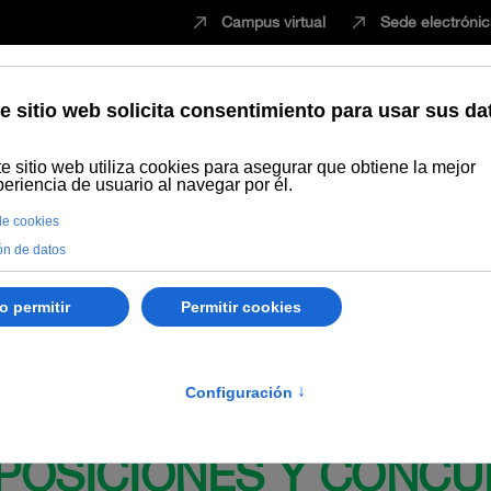
Campus virtual
Sede electróni
Estudiar
Innovación
Vida universita
de mayo, de la Universidad Internacional de Andalucía, por la que se
sempeñar puestos de Personal Técnico, de Gestión y de Administración 
 OPOSICIONES Y CONCU