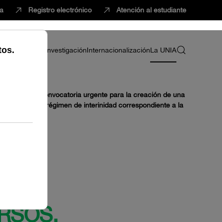
ca
Registro electrónico
Atención al estudiante
ria
Profesorado
Investigación
Internacionalización
La UNIA
 aprueba una convocatoria urgente para la creación de una
y Servicios en régimen de interinidad correspondiente a la
RSOS.