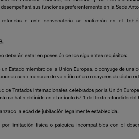
que desempeñará sus funciones preferentemente en la Sede An
 referidas a esta convocatoria se realizarán en el
Tabl
S.
vo deberán estar en posesión de los siguientes requisitos:
de un Estado miembro de la Unión Europea, o cónyuge de una d
es cuando sean menores de veintiún años o mayores de dicha e
ud de Tratados Internacionales celebrados por la Unión Europea
ta se halla definida en el artículo 57.1 del texto refundido de
canzado la edad de jubilación legalmente establecida.
 por limitación física o psíquica incompatibles con el des