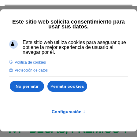
Skip to main content
Inicio
BOUNIA
Resolución Rectoral 112/2025, de 15 de
mayo, de la Universidad Internacional de Andalucía, por la que se
resuelve la convocatoria de ayudas a la movilidad en el marco
del programa Erasmus+ para realizar prácticas internacionales
por su alumnado de enseñanzas oficiales de Máster y Doctorado,
durante el curso académico 2024/2025.
Publicado en:
Bounia Número 9
IV. BECAS, PREMIOS Y