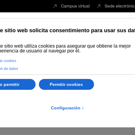
Campus virtual
Sede electróni
Estudiar
Innovación
Vida universita
niversidad Internacional de Andalucía, por la que se acepta la dimis
TOS, INCIDENCIAS Y OTROS 