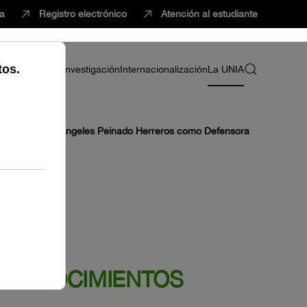
ca
Registro electrónico
Atención al estudiante
ria
Profesorado
Investigación
Internacionalización
La UNIA
ión de Dª. María Ángeles Peinado Herreros como Defensora
RECONOCIMIENTOS