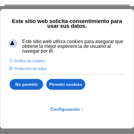
Skip to main content
Inicio
BOUNIA
Resolución Rectoral 123/2026, de 22 de
mayo, de la Universidad Internacional de Andalucía, por la que se
ordena la publicación de la propuesta definitiva de prelación de
solicitudes de las candidaturas por perfiles, en la convocatoria de
selección del banco de expertos para la asignación de
profesorado en el marco del modelo eliA, para el Máster
Universitario en Inteligencia Institucional: Gestión y Gobernanza
de Datos (CÓDIGO: 3500833).
Publicado en:
Bounia Número 8