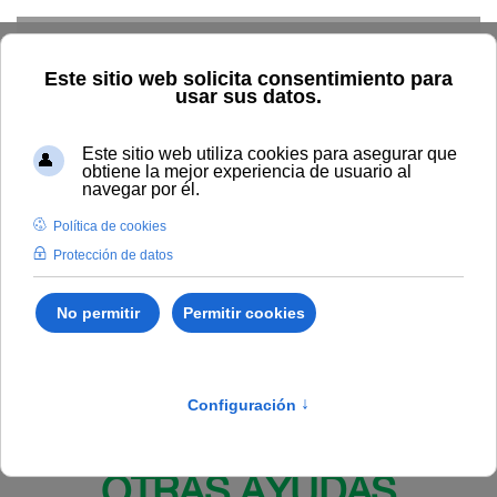
Skip to main content
Inicio
BOUNIA
Resolución Rectoral 131/2024, de 29 de
mayo, de la Universidad Internacional de Andalucía, por la que se
amplía el plazo para la presentación de solicitudes de la
convocatoria de la quinta edición del “Premio Unia-Digital a la
Investigación” (Código BDNS: 758795).
Publicado en:
Bounia Número 12
IV.
BECAS, PREMIOS Y
OTRAS AYUDAS