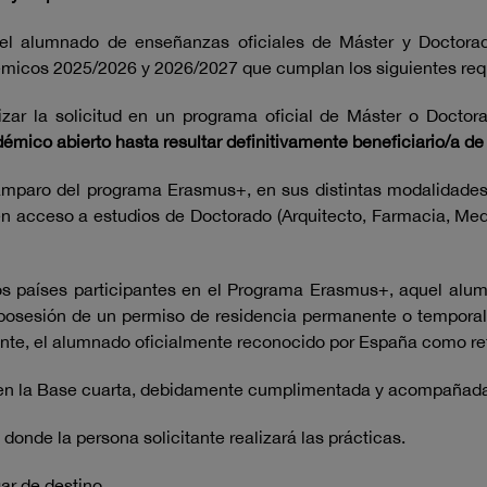
 el alumnado de enseñanzas oficiales de Máster y Doctorado 
émicos 2025/2026 y 2026/2027 que cumplan los siguientes requ
zar la solicitud en un programa oficial de Máster o Doctorad
ico abierto hasta resultar definitivamente beneficiario/a de
mparo del programa Erasmus+, en sus distintas modalidades,
 acceso a estudios de Doctorado (Arquitecto, Farmacia, Medi
los países participantes en el Programa Erasmus+, aquel alu
n posesión de un permiso de residencia permanente o temporal 
mente, el alumnado oficialmente reconocido por España como re
ido en la Base cuarta, debidamente cumplimentada y acompañad
donde la persona solicitante realizará las prácticas.
gar de destino.