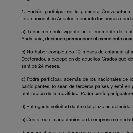
1. Podrán participar en la presente Convocatoria
Internacional de Andalucía durante los cursos acad
a) Tener matrícula vigente en el momento de reali
Andalucía,
debiendo permanecer el expediente académ
b) No haber completado 12 meses de estancia al a
Doctorado), a excepción de aquellos Grados que den
será de 24 meses.
c) Podrá participar, además de los nacionales de 
participantes, lo sean de terceros países y esté e
realización de la movilidad. Podrá participar igual
d) Entregar la solicitud dentro del plazo establec
e) Contar con la aceptación de la empresa o entidad 
f) Poseer el nivel de idioma que se requiera en el lu