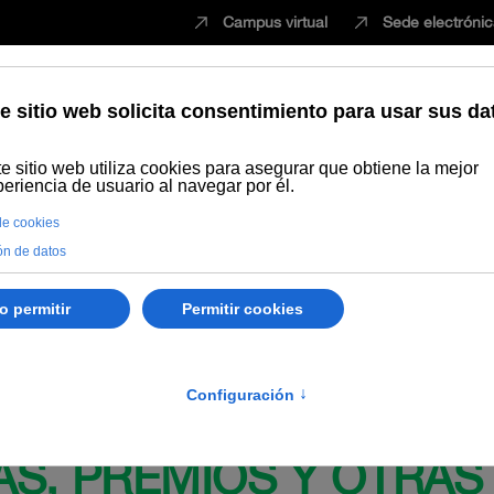
Campus virtual
Sede electróni
Estudiar
Innovación
Vida universita
de junio, de la Universidad Internacional de Andalucía, por la que se
grama Erasmus+ para realizar prácticas internacionales por su alumna
DNS:912971).
AS, PREMIOS Y OTRAS