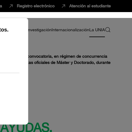
ca
Registro electrónico
Atención al estudiante
ria
Profesorado
Investigación
Internacionalización
La UNIA
 hace pública la convocatoria, en régimen de concurrencia
do de enseñanzas oficiales de Máster y Doctorado, durante
 AYUDAS.