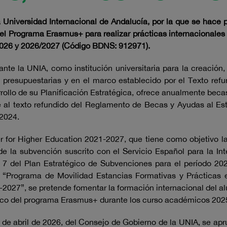
a Universidad Internacional de Andalucía, por la que se hace 
del Programa Erasmus+ para realizar prácticas internacionale
2026 y 2026/2027 (Código BDNS: 912971).
te la UNIA, como institución universitaria para la creación, d
es presupuestarias y en el marco establecido por el Texto re
rollo de su Planificación Estratégica, ofrece anualmente becas 
 al texto refundido del Reglamento de Becas y Ayudas al Est
 2024.
 for Higher Education 2021-2027, que tiene como objetivo la 
e la subvención suscrito con el Servicio Español para la Int
7 del Plan Estratégico de Subvenciones para el período 20
al “Programa de Movilidad Estancias Formativas y Práctica
-2027”, se pretende fomentar la formación internacional del 
marco del programa Erasmus+ durante los curso académicos 20
e abril de 2026, del Consejo de Gobierno de la UNIA, se apru