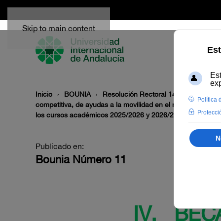
Skip to main content
Inicio
BOUNIA
Resolución Rectoral 146/2026, de 15 
competitiva, de ayudas a la movilidad en el marco del Pro
los cursos académicos 2025/2026 y 2026/2027 (Código B
Publicado en:
Bounia Número 11
IV. BEC