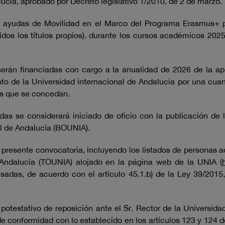
ucía, aprobado por Decreto legislativo 1/2010, de 2 de marzo.
de ayudas de Movilidad en el Marco del Programa Erasmus+ p
idos los títulos propios). durante los cursos académicos 20
serán financiadas con cargo a la anualidad de 2026 de la a
o de la Universidad internacional de Andalucía por una cuan
as que se concedan.
as se considerará iniciado de oficio con la publicación de l
al de Andalucía (BOUNIA).
a presente convocatoria, incluyendo los listados de personas ad
e Andalucía (TOUNIA) alojado en la página web de la UNIA (
esadas, de acuerdo con el artículo 45.1.b) de la Ley 39/2015
potestativo de reposición ante el Sr. Rector de la Universida
 de conformidad con lo establecido en los artículos 123 y 124