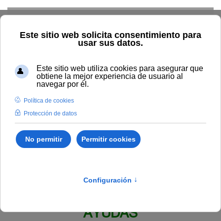
Skip to main content
Inicio
BOUNIA
Resolución Rectoral 147/2021, de la
Universidad Internacional de Andalucía por la que se aprueba la
II Convocatoria de Proyectos de Innovación y Transformación
Digital de la Docencia en la Universidad Internacional de
Andalucía -UNIA- #PROYECTOSTDI-UNIA”
Publicado en:
Boletín Número 7
IV. BECAS, PREMIOS Y OTRAS
AYUDAS