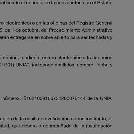
 publicado el anuncio de la convocatoria en el Boletín
ro-electronico
) o en las oficinas del Registro General
15, de 1 de octubre, del Procedimiento Administrativo
erán entregarse en sobre abierto para ser fechadas y
sentación, mediante correo electrónico a la dirección
0FB01) UNIA”, indicando apellidos, nombre, fecha y
iente número ES1621009166732200076144 de la UNIA,
ción de la casilla de validación correspondiente, o,
citud, que deberá ir acompañada de la justificación