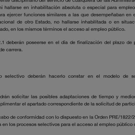
nte disciplinario del servicio de cualquiera de las Administr
hallarse en inhabilitación absoluta o especial para empleos
ara ejercer funciones similares a las que desempeñaban en el
acional de otro Estado, no hallarse inhabilitada o en situa
stado, en los mismos términos el acceso al empleo público.
.1 deberán poseerse en el día de finalización del plazo de 
e carrera.
o selectivo deberán hacerlo constar en el modelo de so
rán solicitar las posibles adaptaciones de tiempo y medios
limentar el apartado correspondiente de la solicitud de partic
cabo de conformidad con lo dispuesto en la Orden PRE/1822/200
s en los procesos selectivos para el acceso al empleo público