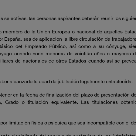
as selectivas, las personas aspirantes deberán reunir los siguie
o miembro de la Unión Europea o nacional de aquellos Estado
r España, sea de aplicación la libre circulación de trabajadore
to Básico del Empleado Público, así como a su cónyuge, s
ónyuge cuando sean menores de veintiún años o mayores d
iliares de nacionales de otros Estados cuando así se prevea
haber alcanzado la edad de jubilación legalmente establecida.
ener en la fecha de finalización del plazo de presentación de 
a, Grado o titulación equivalente. Las titulaciones obten
por limitación física o psíquica que sea incompatible con el 