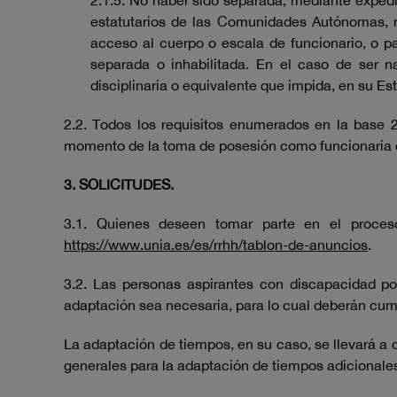
2.1.5. No haber sido separada, mediante expedie
estatutarios de las Comunidades Autónomas, ni 
acceso al cuerpo o escala de funcionario, o p
separada o inhabilitada. En el caso de ser n
disciplinaria o equivalente que impida, en su E
2.2. Todos los requisitos enumerados en la base 2
momento de la toma de posesión como funcionaria d
3. SOLICITUDES.
3.1. Quienes deseen tomar parte en el proces
https://www.unia.es/es/rrhh/tablon-de-anuncios
.
3.2. Las personas aspirantes con discapacidad pod
adaptación sea necesaria, para lo cual deberán cump
La adaptación de tiempos, en su caso, se llevará a 
generales para la adaptación de tiempos adicionale