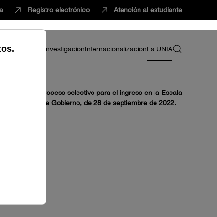
ca
Registro electrónico
Atención al estudiante
ria
Profesorado
Investigación
Internacionalización
La UNIA
 se convoca proceso selectivo para el ingreso en la Escala
bada en Consejo de Gobierno, de 28 de septiembre de 2022.
OS