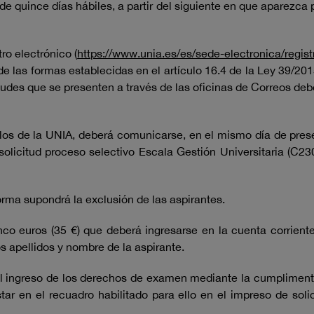
 de quince días hábiles, a partir del siguiente en que aparezca
ro electrónico (
https://www.unia.es/es/sede-electronica/regist
e las formas establecidas en el artículo 16.4 de la Ley 39/20
udes que se presenten a través de las oficinas de Correos deb
 a los de la UNIA, deberá comunicarse, en el mismo día de pre
olicitud proceso selectivo Escala Gestión Universitaria (C23
forma supondrá la exclusión de las aspirantes.
inco euros (35 €) que deberá ingresarse en la cuenta corr
 apellidos y nombre de la aspirante.
el ingreso de los derechos de examen mediante la cumplimenta
ar en el recuadro habilitado para ello en el impreso de soli