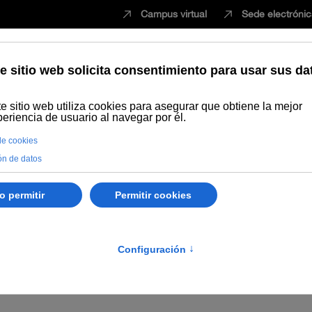
Campus virtual
Sede electróni
Estudiar
Innovación
Vida universita
e septiembre, de la Universidad Internacional de Andalucía, por la que
ema de acceso libre en desarrollo de la oferta de empleo público apro
II. OPOSICIONES Y CONCURS