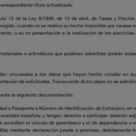
orrespondiente título actualizado.
ulo 12 de la Ley 8/1989, de 13 de abril, de Tasas y Precios 
exigido, cuando no se realice su hecho imponible por causas no
ante, o su no presentación a la realización de los ejercicios
 materiales o aritméticos que pudieran advertirse podrán subs
uedan vinculados a los datos que hayan hecho constar en su
ntación de solicitudes. Transcurrido dicho plazo no se admitir
mente la siguiente documentación:
ad o Pasaporte o Número de Identificación de Extranjero, en v
onalidad española y tengan derecho a participar deberán ad
 acrediten el vínculo de parentesco y el de dependencia o e
itar mediante declaración jurada o promesa, debidamente tr