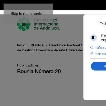
Skip to main content
Inicio
BOUNIA
Resolución Rectoral 162/2023, de 8 d
de Gestión Universitaria de esta Universidad, por el sist
Publicado en:
Bounia Número 20
I