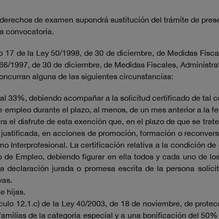
derechos de examen supondrá sustitución del trámite de prese
ta convocatoria.
lo 17 de la Ley 50/1998, de 30 de diciembre, de Medidas Fiscal
y 66/1997, de 30 de diciembre, de Medidas Fiscales, Administra
oncurran alguna de las siguientes circunstancias:
al 33%, debiendo acompañar a la solicitud certificado de tal c
pleo durante el plazo, al menos, de un mes anterior a la fec
ara el disfrute de esta exención que, en el plazo de que se tr
 justificada, en acciones de promoción, formación o reconver
 Interprofesional. La certificación relativa a la condición d
ico de Empleo, debiendo figurar en ella todos y cada uno de lo
 una declaración jurada o promesa escrita de la persona sol
vas.
e hijas.
ículo 12.1.c) de la Ley 40/2003, de 18 de noviembre, de prote
milias de la categoría especial y a una bonificación del 50% 