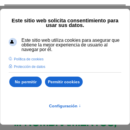
Skip to main content
Inicio
BOUNIA
Resolución Rectoral 169/2026, de 1 de
julio, de la Universidad Internacional de Andalucía, por la que se
designa a los miembros de la Universidad Internacional de
Andalucía en la comisión de evaluación de la convocatoria para
la concesión de dos becas a la investigación, en el marco de la
Cátedra Novo Nordisk Pharma de coagulopatías de la UNIA.
Publicado en:
Bounia Número 13
II. NOMBRAMIENTOS,