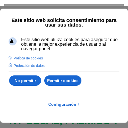
Skip to main content
Inicio
BOUNIA
Resolución Rectoral 177/2026, de 2 de
julio, de la Universidad Internacional de Andalucía, por la que se
resuelve definitivamente la convocatoria, en régimen de
concurrencia competitiva, de ayudas a la movilidad durante el
año 2026 en el marco del programa ERASMUS+ para su
Personal Técnico, de Gestión y de Administración y Servicios.
Publicado en:
Bounia Número 13
IV. BECAS, PREMIOS Y