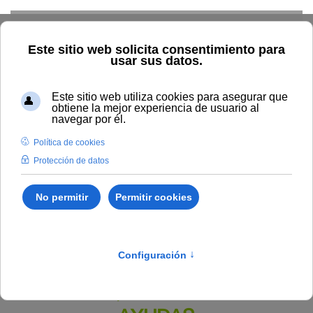
Skip to main content
Inicio
BOUNIA
Resolución Rectoral 182/2023, de 25 de
septiembre, de la Universidad Internacional de Andalucía, por la
que se resuelve la convocatoria del programa de ayudas para la
asistencia a las actividades académicas que componen la
programación de la Escuela de Teatro 2023 de la Sede Antonio
Machado de Baeza.
Publicado en:
Bounia Número 20
IV.
BECAS, PREMIOS Y OTRAS