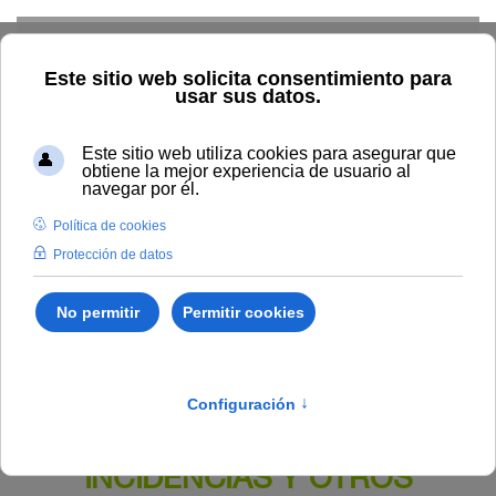
Skip to main content
Inicio
BOUNIA
Resolución Rectoral 188/2023, de 27 de
septiembre, de la Universidad Internacional de Andalucía, por la
que se cesa a D. Manuel Cebrián de la Serna como Vicerrector
de Campus Virtual e Innovación Educativa de la Universidad
Internacional de Andalucía.
Publicado en:
Bounia Número 19
II. NOMBRAMIENTOS,
INCIDENCIAS Y OTROS