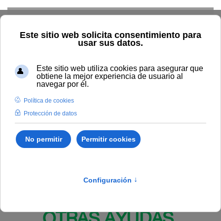
Skip to main content
Inicio
BOUNIA
Resolución Rectoral 195/2025, de 30 de
julio, de la Universidad Internacional de Andalucía, por la que se
resuelve la convocatoria de becas para cursar alguna de las
actividades académicas que componen la programación de la
Escuela de Danza 2025 de la Sede Antonio Machado de Baeza.
Publicado en:
Bounia Número 17
IV. BECAS, PREMIOS Y
OTRAS AYUDAS.