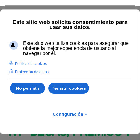
Skip to main content
Inicio
BOUNIA
Resolución Rectoral 232/2025, de 26 de
septiembre, de la Universidad Internacional de Andalucía, por la
que se resuelve la convocatoria becas en colaboración con la
Universidad de Cádiz y el Ayuntamiento de Jerez de la Frontera,
para la asistencia a la programación de Cursos de Verano Jerez
de la Frontera 2025.
Publicado en:
Bounia Número 18
IV. BECAS, PREMIOS Y