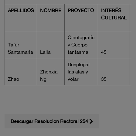
APELLIDOS
NOMBRE
PROYECTO
INTERÉS
O
CULTURAL
Cinetografía
Tafur
y Cuerpo
Santamaria
Laila
fantasma
45
1
Desplegar
Zhenxia
las alas y
Zhao
Ng
volar
35
1
Descargar Resolucion Rectoral 254