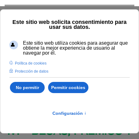
Skip to main content
Inicio
BOUNIA
Resolucion Rectoral 254/2024, de 31 de
octubre, de la Universidad Internacional de Andalucía, por la que
se corrige el error advertido en la Resolución Rectoral 163/2024
de la Universidad Internacional de Andalucía, por la que se
resuelve la convocatoria de ayudas a la creación y Residencias
Artísticas de la Universidad Internacional de Andalucía 2024.
Publicado en:
Bounia Número 21
IV. BECAS, PREMIOS Y