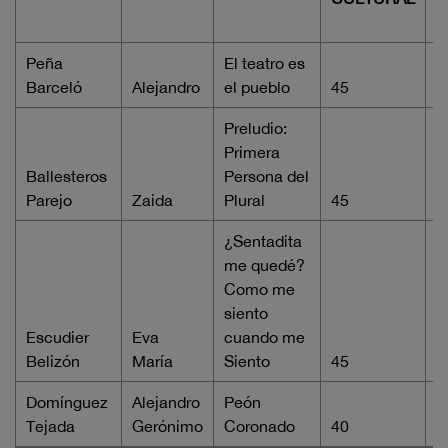
Peña
El teatro es
Barceló
Alejandro
el pueblo
45
1
Preludio:
Primera
Ballesteros
Persona del
Parejo
Zaida
Plural
45
1
¿Sentadita
me quedé?
Como me
siento
Escudier
Eva
cuando me
Belizón
María
Siento
45
1
Domínguez
Alejandro
Peón
Tejada
Gerónimo
Coronado
40
1