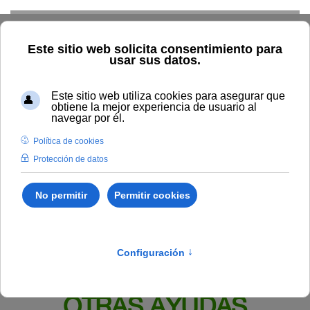
Skip to main content
Inicio
BOUNIA
Resolución Rectoral 256/2022, de la
Universidad Internacional de Andalucía, por la que se resuelve la
convocatoria general de becas y ayudas para cursar másteres
universitarios, para el curso académico 2022/2023, que realicen
la preinscripción en la tercera fase.
Publicado en:
Bounia Número 17
IV.
BECAS, PREMIOS Y
OTRAS AYUDAS