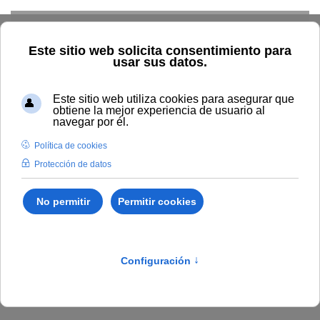
Skip to main content
Inicio
BOUNIA
Resolución Rectoral 259/2023, de 28 de
noviembre, de la Universidad Internacional de Andalucía, por la
que se resuelve la convocatoria de una beca para cursar Máster
Universitario en colaboración con la Fundación Mujeres por
África.
Publicado en:
Bounia Número 22
IV.
BECAS, PREMIOS Y OTRAS AYUDAS