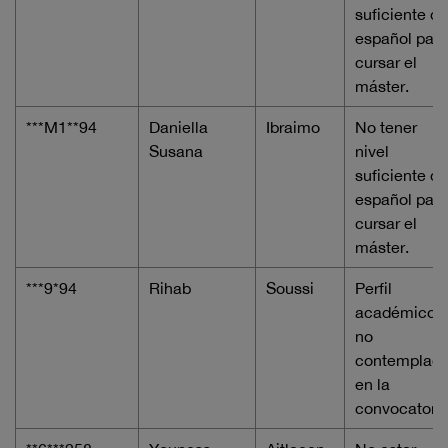
suficiente de
español para
cursar el
máster.
***M1**94
Daniella
Ibraimo
No tener
Susana
nivel
suficiente de
español para
cursar el
máster.
***9*94
Rihab
Soussi
Perfil
académico,
no
contemplad
en la
convocatori