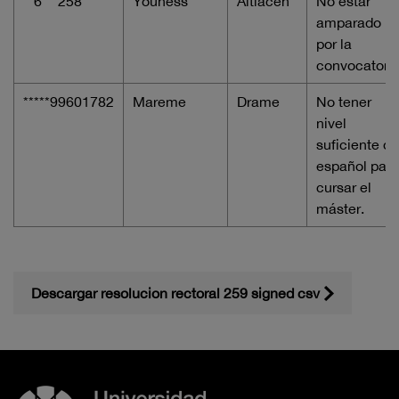
**6***258
Youness
Aitlacen
No estar
amparado
por la
convocatori
*****99601782
Mareme
Drame
No tener
nivel
suficiente de
español para
cursar el
máster.
Descargar resolucion rectoral 259 signed csv