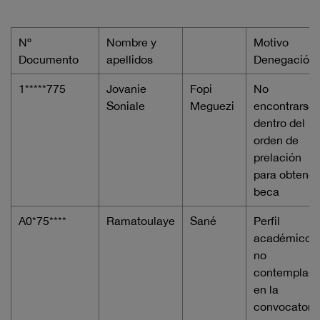
Nº
Nombre y
Motivo
Documento
apellidos
Denegación
1*****775
Jovanie
Fopi
No
Soniale
Meguezi
encontrarse
dentro del
orden de
prelación
para obtener
beca
A0*75****
Ramatoulaye
Sané
Perfil
académico,
no
contemplad
en la
convocatori