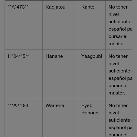
**A*473**
Kadjatou
Kante
No tener
nivel
suficiente de
español para
cursar el
máster.
H*04**5**
Hanane
Yaagoubi
No tener
nivel
suficiente de
español para
cursar el
máster.
***A2**84
Warrene
Eyeb
No tener
Benoud
nivel
suficiente de
español para
cursar el