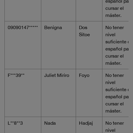
español para
cursar el
máster.
09090147*****
Benigna
Dos
No tener
Sitoe
nivel
suficiente de
español para
cursar el
máster.
F***39**
Juliet Miriro
Foyo
No tener
nivel
suficiente de
español para
cursar el
máster.
L**8**3
Nada
Hadjaj
No tener
nivel