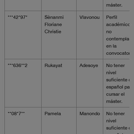
máster.
***42*97*
Sènanmi
Vlavonou
Perfil
Floriane
académico,
Christie
no
contemplad
en la
convocatori
***636**2
Rukayat
Adesoye
No tener
nivel
suficiente de
español para
cursar el
máster.
**08*7**
Pamela
Manondo
No tener
nivel
suficiente de