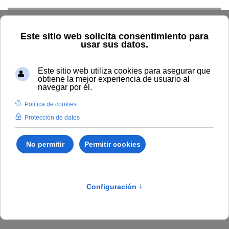
Skip to main content
Inicio
BOUNIA
Resolución Rectoral 264/2025, de 11 de
noviembre, de la Universidad Internacional de Andalucía, por la
que se convocan en colaboración con el Banco de Santander,
ayudas de desplazamiento para la realización de prácticas
curriculares del alumnado matriculado en Másteres Universitarios
ofertados por la Universidad Internacional de Andalucía en el
curso académico 2025/2026 y se publican las bases para su
concesión (Código BDNS: 867947).
Publicado en:
Bounia Número 20