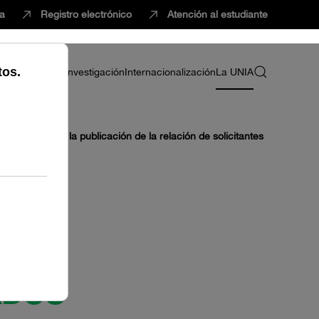
ca
Registro electrónico
Atención al estudiante
ria
Profesorado
Investigación
Internacionalización
La UNIA
se procede a la publicación de la relación de solicitantes
RDOS