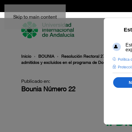
Skip to main content
Inicio
BOUNIA
Resolución Rectoral 272/2025, de 17 d
admitidos y excluidos en el programa de Doctorado en Cie
Publicado en:
Bounia Número 22
I. 