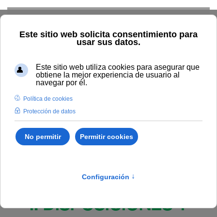
Skip to main content
Inicio
BOUNIA
Resolución Rectoral 273/2025, de 17 de
noviembre, de la Universidad Internacional de Andalucía, por la
que se procede a la publicación de la relación de solicitantes
admitidos y excluidos en el programa de Doctorado en
Economía, Empresa, Finanzas y Computación, curso académico
2025-2026.
Publicado en:
Bounia Número 22
I. DISPOSICIONES Y