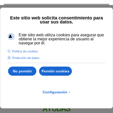
Skip to main content
Inicio
BOUNIA
Resolución Rectoral 289/2022.
Convocatoria de Ayudas para la realización de Encuentros
Temáticos Internacionales, destinados a los miembros del Grupo
de Universidades Iberoamericanas La Rábida - Convocatoria
2023. (BDNS 665438)
Publicado en:
Bounia Número 19
IV.
BECAS, PREMIOS Y OTRAS
AYUDAS